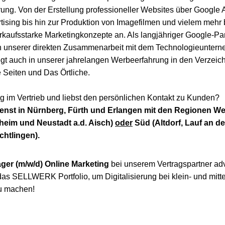
ung. Von der Erstellung professioneller Websites über Googl
tising bis hin zur Produktion von Imagefilmen und vielem mehr b
kaufsstarke Marketingkonzepte an. Als langjähriger Google-Part
 unserer direkten Zusammenarbeit mit dem Technologieuntern
liegt auch in unserer jahrelangen Werbeerfahrung in den Verzei
 Seiten und Das Örtliche.
ng im Vertrieb und liebst den persönlichen Kontakt zu Kunden?
enst in
Nürnberg, Fürth und Erlangen mit den Regionen Wes
heim und Neustadt a.d. Aisch)
oder
Süd (
Altdorf, Lauf an de
htlingen).
ger (m/w/d) Online Marketing
bei unserem Vertragspartner a
as SELLWERK Portfolio, um Digitalisierung bei klein- und mitt
u machen!