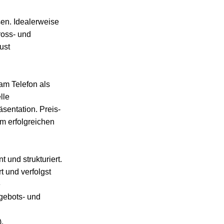
en. Idealerweise
ross- und
ust
am Telefon als
lle
sentation. Preis-
m erfolgreichen
 und strukturiert.
t und verfolgst
e
gebots- und
.