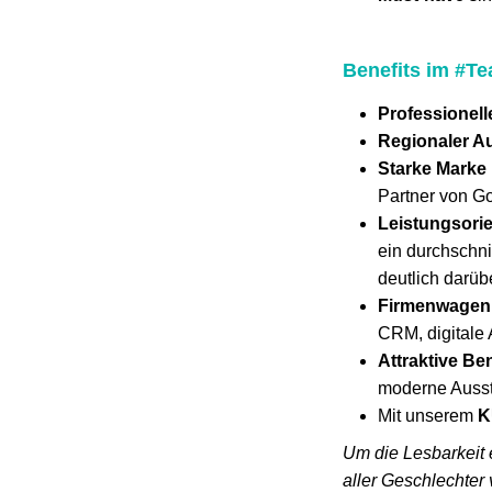
Benefits im #T
Professionel
Regionaler A
Starke Marke
Partner von G
Leistungsori
ein durchschni
deutlich darüb
Firmenwagen i
CRM, digitale 
Attraktive Ben
moderne Ausst
Mit unserem
K
Um die Lesbarkeit 
aller Geschlechter 