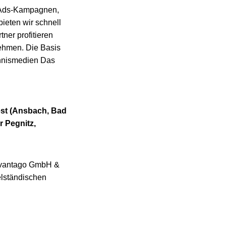
e Ads-Kampagnen,
ieten wir schnell
ner profitieren
ehmen. Die Basis
chnismedien Das
t (
Ansbach, Bad
r Pegnitz,
dvantago GmbH &
elständischen