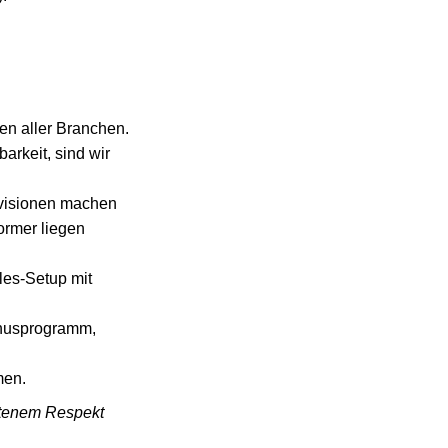
en aller Branchen.
arkeit, sind wir
visionen machen
former liegen
les-Setup mit
onusprogramm,
men.
altenem Respekt