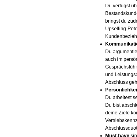
Du verfügst ü
Bestandskunde
bringst du zud
Upselling-Pot
Kundenbeziehu
Kommunikati
Du argumentier
auch im persön
Gesprächsführu
und Leistungs
Abschluss gehö
Persönlichkei
Du arbeitest se
Du bist abschlu
deine Ziele k
Vertriebskenn
Abschlussquot
Must-have
sin