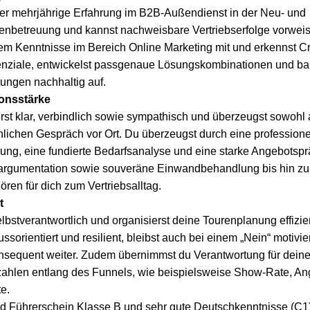
ber mehrjährige Erfahrung im B2B-Außendienst in der Neu- und
nbetreuung und kannst nachweisbare Vertriebserfolge vorweis
em Kenntnisse im Bereich Online Marketing mit und erkennst C
enziale, entwickelst passgenaue Lösungskombinationen und ba
ngen nachhaltig auf.
onsstärke
st klar, verbindlich sowie sympathisch und überzeugst sowohl 
lichen Gespräch vor Ort. Du überzeugst durch eine professione
ng, eine fundierte Bedarfsanalyse und eine starke Angebotsprä
argumentation sowie souveräne Einwandbehandlung bis hin zu
ren für dich zum Vertriebsalltag.
t
lbstverantwortlich und organisierst deine Tourenplanung effizient
ssorientiert und resilient, bleibst auch bei einem „Nein“ motivier
onsequent weiter. Zudem übernimmst du Verantwortung für dein
zahlen entlang des Funnels, wie beispielsweise Show-Rate, An
e.
d Führerschein Klasse B und sehr gute Deutschkenntnisse (C1)