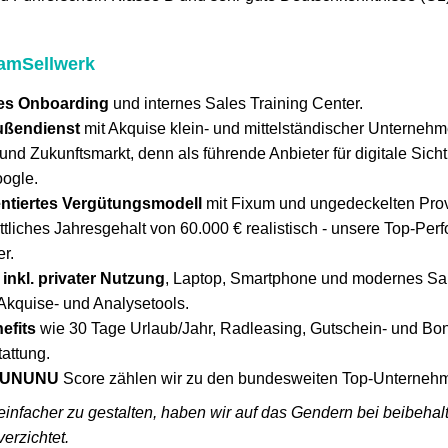
eamSellwerk
les Onboarding
und internes Sales Training Center.
ußendienst
mit Akquise klein- und mittelständischer Unternehm
und Zukunftsmarkt, denn als führende Anbieter für digitale Sichtb
oogle.
entiertes Vergütungsmodell
mit Fixum und ungedeckelten Pro
ttliches Jahresgehalt von 60.000 € realistisch - unsere Top-Per
er.
nkl. privater Nutzung
, Laptop, Smartphone und modernes Sa
Akquise- und Analysetools.
efits
wie 30 Tage Urlaub/Jahr, Radleasing, Gutschein- und B
attung.
UNUNU
Score zählen wir zu den bundesweiten Top-Unterneh
einfacher zu gestalten, haben wir auf das Gendern bei beibeh
verzichtet.