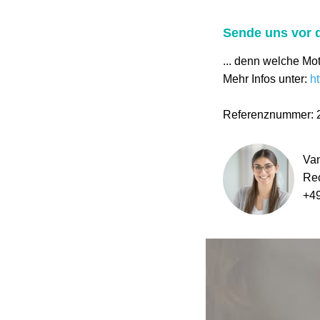
Sende uns vor d
... denn welche Mot
Mehr Infos unter:
ht
Referenznummer: 
Van
Rec
+4