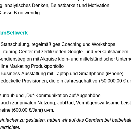
ng, analytisches Denken, Belastbarkeit und Motivation
Klasse B notwendig
eamSellwerk
e Startschulung, regelmäßiges Coaching und Workshops
 Training Center mit zertifizierten Google- und Verkaufstrainern
endienstregion mit Akquise klein- und mittelständischer Unte
line Marketing Produktportfolio
e Business-Ausstattung mit Laptop und Smartphone (iPhone)
edeckelte Provisionen, die ein Jahresgehalt von 50.000,00 € 
surlaub und „Du“-Kommunikation auf Augenhöhe
auch zur privaten Nutzung, JobRad, Vermögenswirksame Leist
heine (600,00 €/Jahr) uvm.
einfacher zu gestalten, haben wir auf das Gendern bei beibeh
verzichtet.