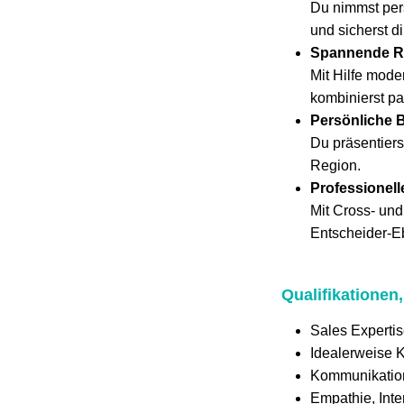
Du nimmst pers
und sicherst d
Spannende R
Mit Hilfe mode
kombinierst p
Persönliche 
Du präsentiers
Region.
Professionel
Mit Cross- und
Entscheider-E
Qualifikationen
Sales Experti
Idealerweise 
Kommunikations
Empathie, Int