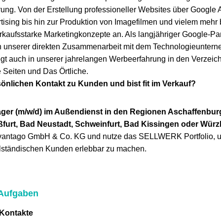
ung. Von der Erstellung professioneller Websites über Googl
tising bis hin zur Produktion von Imagefilmen und vielem mehr b
kaufsstarke Marketingkonzepte an. Als langjähriger Google-Part
 unserer direkten Zusammenarbeit mit dem Technologieuntern
liegt auch in unserer jahrelangen Werbeerfahrung in den Verzei
 Seiten und Das Örtliche.
sönlichen Kontakt zu Kunden und bist fit im Verkauf?
ger (m/w/d) im Außendienst in den Regionen Aschaffenburg
ßfurt, Bad Neustadt, Schweinfurt, Bad Kissingen oder Wür
dvantago GmbH & Co. KG und nutze das SELLWERK Portfolio, um
telständischen Kunden erlebbar zu machen.
 Aufgaben
 Kontakte