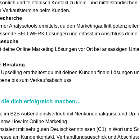
önlich und telefonisch Kontakt zu klein- und mittelständische
ir Verkaufstermine beim Kunden.
echerche
rner Analysetools ermittelst du den Marketingauftritt potenziell
assende SELLWERK Lösungen und erfasst im Anschluss deine 
Besuche
t deine Online Marketing Lösungen vor Ort bei ansässigen Unt
le Beratung
 Upselling erarbeitest du mit deinen Kunden finale Lösungen u
bene bis zum Verkaufsabschluss.
, die dich erfolgreich machen…
se im B2B Außendienstvertrieb mit Neukundenakquise und Up- 
Know-How im Online Marketing
talent mit sehr guten Deutschkenntnissen (C1) in Wort und Sch
eresse am Kundenkontakt, Verhandlungsgeschick und Abschlus