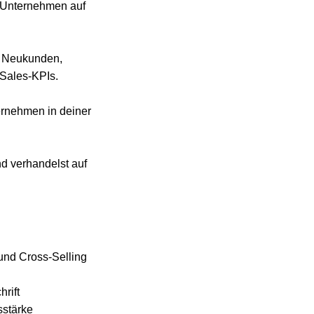
n Unternehmen auf
er Neukunden,
Sales-KPIs.
ernehmen in deiner
nd verhandelst auf
und Cross-Selling
rift
sstärke