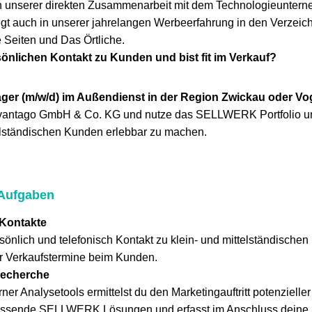
 unserer direkten Zusammenarbeit mit dem Technologieuntern
liegt auch in unserer jahrelangen Werbeerfahrung in den Verzei
 Seiten und Das Örtliche.
sönlichen Kontakt zu Kunden und bist fit im Verkauf?
ger (m/w/d) im Außendienst in der Region Zwickau oder Vo
dvantago GmbH & Co. KG und nutze das SELLWERK Portfolio um
telständischen Kunden erlebbar zu machen.
 Aufgaben
 Kontakte
önlich und telefonisch Kontakt zu klein- und mittelständische
ir Verkaufstermine beim Kunden.
echerche
rner Analysetools ermittelst du den Marketingauftritt potenziell
assende SELLWERK Lösungen und erfasst im Anschluss deine 