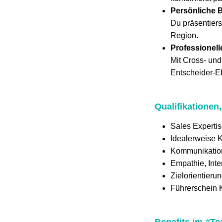
Persönliche 
Du präsentiers
Region.
Professionel
Mit Cross- und
Entscheider-E
Qualifikationen,
Sales Experti
Idealerweise 
Kommunikations
Empathie, Int
Zielorientieru
Führerschein 
Benefits im #T