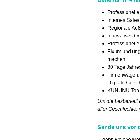
Professionell
Internes Sales
Regionale Auß
Innovatives On
Professionell
Fixum und ung
machen
30 Tage Jahre
Firmenwagen, 
Digitale Gutsc
KUNUNU Top-U
Um die Lesbarkeit 
aller Geschlechter 
Sende uns vor d
... denn welche Mot