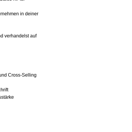
ernehmen in deiner
nd verhandelst auf
und Cross-Selling
rift
sstärke