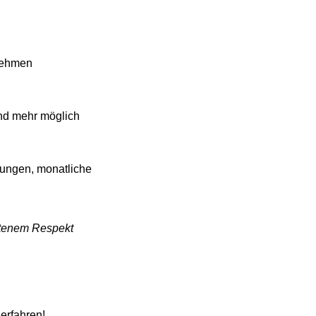
rnehmen
und mehr möglich
ungen, monatliche
altenem Respekt
 erfahren!