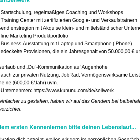
e Startschulung, regelmäßiges Coaching und Workshops
 Training Center mit zertifizierten Google- und Verkaufstrainern
endienstregion mit Akquise klein- und mittelständischer Unte
line Marketing Produktportfolio
e Business-Ausstattung mit Laptop und Smartphone (iPhone)
edeckelte Provisionen, die ein Jahresgehalt von 50.000,00 € 
surlaub und „Du“-Kommunikation auf Augenhöhe
auch zur privaten Nutzung, JobRad, Vermögenswirksame Leist
heine (600,00 €/Jahr) uvm.
nternehmen: https://www.kununu.com/de/sellwerk
einfacher zu gestalten, haben wir auf das Gendern bei beibeh
verzichtet.
em ersten Kennenlernen bitte deinen Lebenslauf...
ivation dich antreibt, wollen wir gern im persönlichen Gespräch