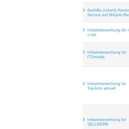
Aushilfe (m/w/d) Kantin
Service auf Minijob-Ba
Initiativbewerbung für 
x net
Initiativbewerbung für
IT2media
Initiativbewerbung für
TopJobs aktuell
Initiativbewerbung für
SELLWERK