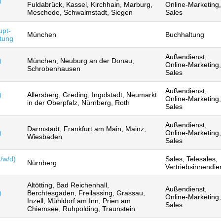
)
Fuldabrück, Kassel, Kirchhain, Marburg,
Online-Marketing,
Meschede, Schwalmstadt, Siegen
Sales
upt-
München
Buchhaltung
tung
Außendienst,
)
München, Neuburg an der Donau,
Online-Marketing,
Schrobenhausen
Sales
Außendienst,
)
Allersberg, Greding, Ingolstadt, Neumarkt
Online-Marketing,
in der Oberpfalz, Nürnberg, Roth
Sales
Außendienst,
Darmstadt, Frankfurt am Main, Mainz,
)
Online-Marketing,
Wiesbaden
Sales
/w/d)
Sales, Telesales,
Nürnberg
Vertriebsinnendie
Altötting, Bad Reichenhall,
Außendienst,
)
Berchtesgaden, Freilassing, Grassau,
Online-Marketing,
Inzell, Mühldorf am Inn, Prien am
Sales
Chiemsee, Ruhpolding, Traunstein