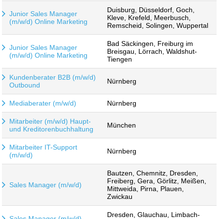
Duisburg, Düsseldorf, Goch,
Junior Sales Manager
Kleve, Krefeld, Meerbusch,
(m/w/d) Online Marketing
Remscheid, Solingen, Wuppertal
Bad Säckingen, Freiburg im
Junior Sales Manager
Breisgau, Lörrach, Waldshut-
(m/w/d) Online Marketing
Tiengen
Kundenberater B2B (m/w/d)
Nürnberg
Outbound
Mediaberater (m/w/d)
Nürnberg
Mitarbeiter (m/w/d) Haupt-
München
und Kreditorenbuchhaltung
Mitarbeiter IT-Support
Nürnberg
(m/w/d)
Bautzen, Chemnitz, Dresden,
Freiberg, Gera, Görlitz, Meißen,
Sales Manager (m/w/d)
Mittweida, Pirna, Plauen,
Zwickau
Dresden, Glauchau, Limbach-
Sales Manager (m/w/d)