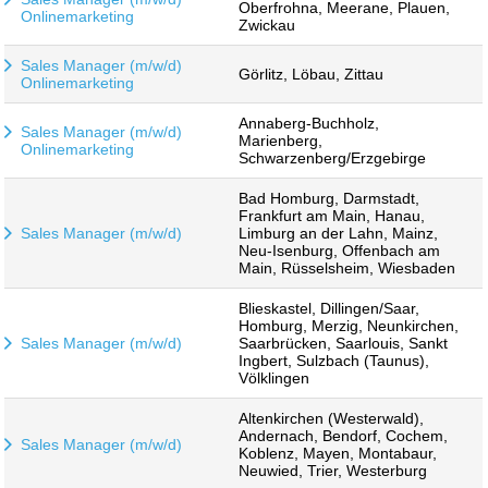
Oberfrohna, Meerane, Plauen,
Onlinemarketing
Zwickau
Sales Manager (m/w/d)
Görlitz, Löbau, Zittau
Onlinemarketing
Annaberg-Buchholz,
Sales Manager (m/w/d)
Marienberg,
Onlinemarketing
Schwarzenberg/Erzgebirge
Bad Homburg, Darmstadt,
Frankfurt am Main, Hanau,
Sales Manager (m/w/d)
Limburg an der Lahn, Mainz,
Neu-Isenburg, Offenbach am
Main, Rüsselsheim, Wiesbaden
Blieskastel, Dillingen/Saar,
Homburg, Merzig, Neunkirchen,
Sales Manager (m/w/d)
Saarbrücken, Saarlouis, Sankt
Ingbert, Sulzbach (Taunus),
Völklingen
Altenkirchen (Westerwald),
Andernach, Bendorf, Cochem,
Sales Manager (m/w/d)
Koblenz, Mayen, Montabaur,
Neuwied, Trier, Westerburg